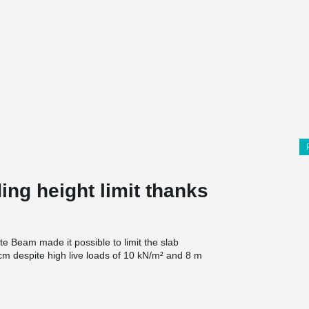
ing height limit thanks
 Beam made it possible to limit the slab
 cm despite high live loads of 10 kN/m² and 8 m
nd the structural designers Marcionelli &
lution for the Magazzino a Vezian project that did