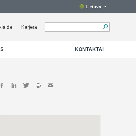
Lietuva
klaida
Karjera
IS
KONTAKTAI