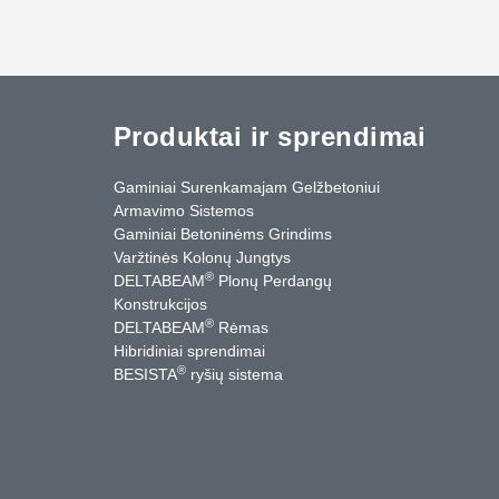
Produktai ir sprendimai
Gaminiai Surenkamajam Gelžbetoniui
Armavimo Sistemos
Gaminiai Betoninėms Grindims
Varžtinės Kolonų Jungtys
®
DELTABEAM
Plonų Perdangų
Konstrukcijos
®
DELTABEAM
Rėmas
Hibridiniai sprendimai
®
BESISTA
ryšių sistema
cebook
YouTube
Kontaktai