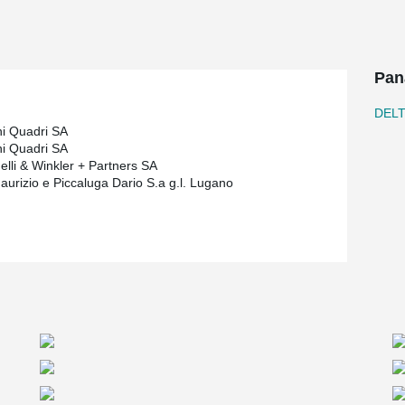
engineer to look for a solution that would allow
 restrictions in the building height, the building
e slab. Only the use of DELTABEAM® would allow
Pan
 also the limitation of the building height.
DEL
i Quadri SA
i Quadri SA
elli & Winkler + Partners SA
Maurizio e Piccaluga Dario S.a g.l. Lugano