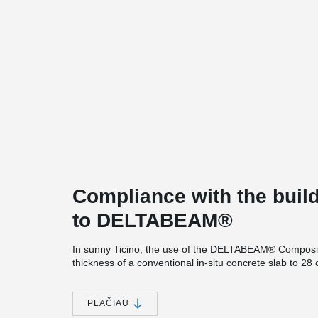
Compliance with the build
to DELTABEAM®
In sunny Ticino, the use of the DELTABEAM® Composite
thickness of a conventional in-situ concrete slab to 28
spans.
In cooperation with the developer Giovanni Quadri SA a
PLAČIAU
Winkler + Partners SA, it was possible to work out a so