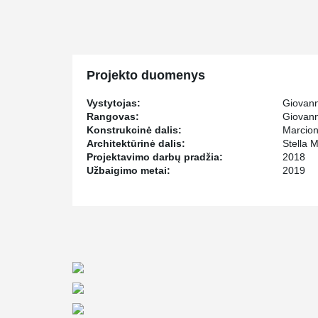
not exceed the restrictions on the building height.
The high loads caused the developer and the structural 
them to realize their desired building project. Due to the
services / cable routing had to be integrated into th
the slab thickness of 28 cm to be complied with and thus
Projekto duomenys
Vystytojas:
Giovann
Rangovas:
Giovann
Konstrukcinė dalis:
Marcion
Architektūrinė dalis:
Stella 
Projektavimo darbų pradžia:
2018
Užbaigimo metai:
2019