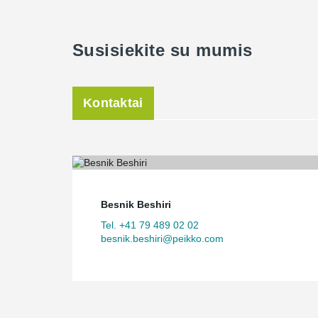
Susisiekite su mumis
Kontaktai
Besnik Beshiri
Tel. +41 79 489 02 02
besnik.beshiri@peikko.com