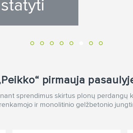
 statyti
„Peikko“ pirmauja pasaulyj
dinant sprendimus skirtus plonų perdangų 
renkamojo ir monolitinio gelžbetonio jungt