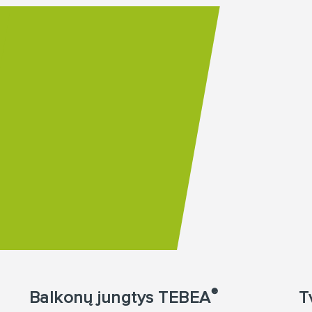
®
Balkonų jungtys TEBEA
T