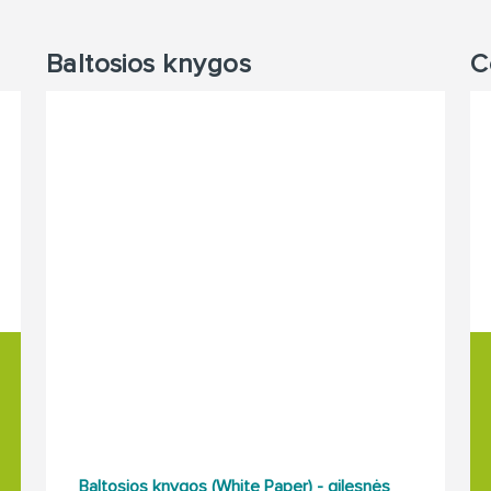
Baltosios knygos
C
Baltosios knygos (White Paper) - gilesnės