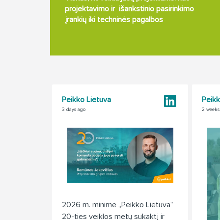
projektavimo ir išankstinio pasirinkimo
įrankių iki techninės pagalbos
Peikko Lietuva
Peikk
3 days ago
2 weeks
2026 m. minime „Peikko Lietuva“
20-ties veiklos metų sukaktį ir