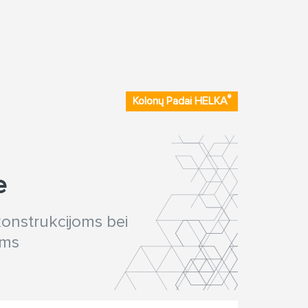
®
Kolonų Padai HELKA
e
konstrukcijoms bei
ims