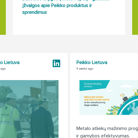
įžvalgos apie Peikko produktus ir
sprendimus
o Lietuva
Peikko Lietuva
 ago
4 weeks ago
Metalo atliekų mažinimo pro
ir gamybos efektyvumas.