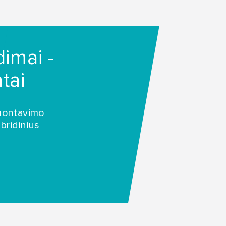
dimai -
tai
 montavimo
bridinius