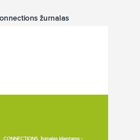
onnections žurnalas
CONNECTIONS žurnalas klientams -