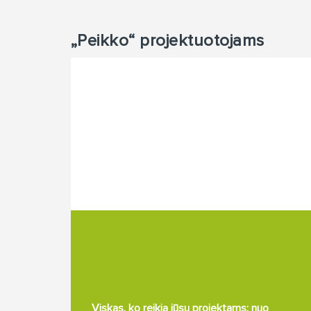
„Peikko“ projektuotojams
Viskas, ko reikia jūsų projektams: nuo