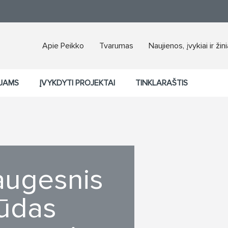
Apie Peikko
Tvarumas
Naujienos, įvykiai ir žin
JAMS
ĮVYKDYTI PROJEKTAI
TINKLARAŠTIS
saugesnis
būdas