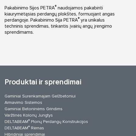
®
Pakabinimo Sijos PETRA
naudojamos pakabinti
kiaurymėtąsias perdangų plokštes, formuojant angas
®
perdangoje. Pakabinimo Sija PETRA
yra unikalus
techninis sprendimas, tinkantis įvairių angų įrengimo
sprendimams.
Produktai ir sprendimai
Gaminiai Surenkamajam Gelžbetoniui
Armavimo Sistemos
Gaminiai Betoninėms Grindims
Varžtinės Kolonų Jungtys
®
DELTABEAM
Plonų Perdangų Konstrukcijos
®
DELTABEAM
Rėmas
Hibridiniai sprendimai