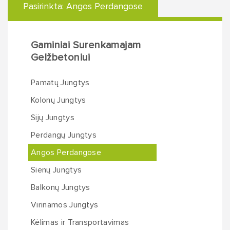
Pasirinkta:
Angos Perdangose
Gaminiai Surenkamajam
Gelžbetoniui
Pamatų Jungtys
Kolonų Jungtys
Sijų Jungtys
Perdangų Jungtys
Angos Perdangose
Sienų Jungtys
Balkonų Jungtys
Virinamos Jungtys
Kėlimas ir Transportavimas