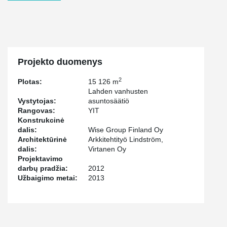
Projekto duomenys
2
Plotas:
15 126 m
Lahden vanhusten
Vystytojas:
asuntosäätiö
Rangovas:
YIT
Konstrukcinė
dalis:
Wise Group Finland Oy
Architektūrinė
Arkkitehtityö Lindström,
dalis:
Virtanen Oy
Projektavimo
darbų pradžia:
2012
Užbaigimo metai:
2013