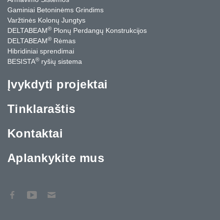
Gaminiai Betoninėms Grindims
Varžtinės Kolonų Jungtys
®
DELTABEAM
Plonų Perdangų Konstrukcijos
®
DELTABEAM
Rėmas
Hibridiniai sprendimai
®
BESISTA
ryšių sistema
Įvykdyti projektai
Tinklaraštis
Kontaktai
Aplankykite mus