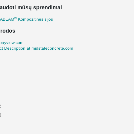
audoti mūsų sprendimai
®
TABEAM
Kompozitinės sijos
rodos
lbayview.com
ct Description at midstateconcrete.com