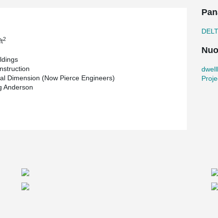
Pan
DEL
2
t
Nuo
ldings
struction
dwel
ral Dimension (Now Pierce Engineers)
Proje
g Anderson