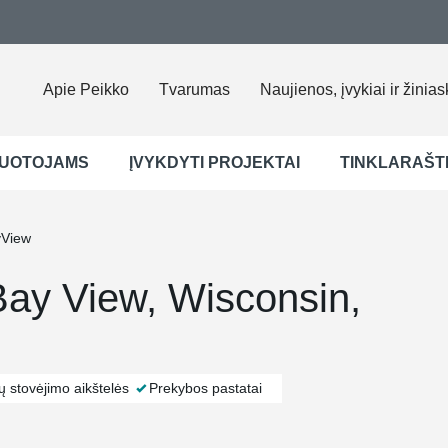
Apie Peikko
Tvarumas
Naujienos, įvykiai ir žinias
UOTOJAMS
ĮVYKDYTI PROJEKTAI
TINKLARAŠT
yView
Bay View, Wisconsin,
ų stovėjimo aikštelės
Prekybos pastatai