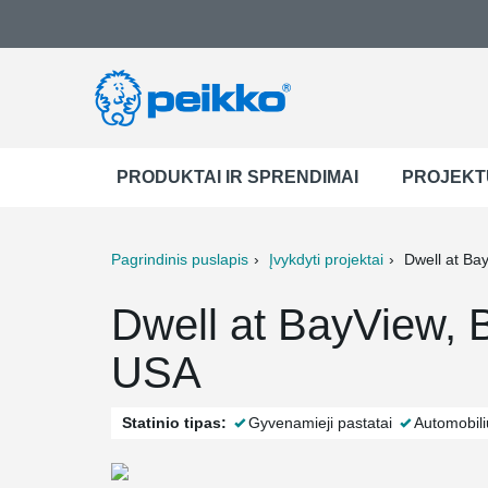
PRODUKTAI IR SPRENDIMAI
PROJEKT
Pagrindinis puslapis
Įvykdyti projektai
Dwell at Ba
ter
Print
Mail
Dwell at BayView, 
USA
Statinio tipas:
Gyvenamieji pastatai
Automobili