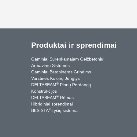
Produktai ir sprendimai
Gaminiai Surenkamajam Gelžbetoniui
Armavimo Sistemos
Gaminiai Betoninėms Grindims
Varžtinės Kolonų Jungtys
®
DELTABEAM
Plonų Perdangų
Konstrukcijos
®
DELTABEAM
Rėmas
Hibridiniai sprendimai
®
BESISTA
ryšių sistema
cebook
YouTube
Kontaktai