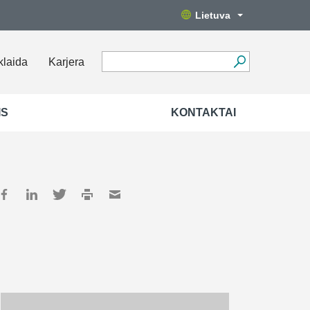
Lietuva
klaida
Karjera
IS
KONTAKTAI