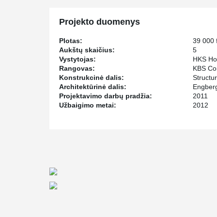
Projekto duomenys
Plotas:
39 000 f
Aukštų skaičius:
5
Vystytojas:
HKS Ho
Rangovas:
KBS Con
Konstrukcinė dalis:
Structu
Architektūrinė dalis:
Engber
Projektavimo darbų pradžia:
2011
Užbaigimo metai:
2012