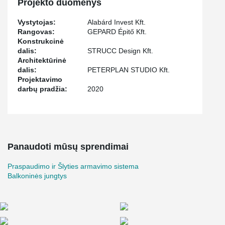
Projekto duomenys
reinforcement system for monolithic slim, which can be used as
punching reinforcement.
Vystytojas:
Alabárd Invest Kft.
Rangovas:
GEPARD Épitő Kft.
Konstrukcinė
dalis:
STRUCC Design Kft.
Architektūrinė
dalis:
PETERPLAN STUDIO Kft.
Projektavimo
darbų pradžia:
2020
Panaudoti mūsų sprendimai
Praspaudimo ir Šlyties armavimo sistema
Balkoninės jungtys