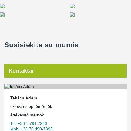
Susisiekite su mumis
Kontaktai
Takács Ádám
okleveles építőmérnök
értékesítő mérnök
Tel. +36 1 791 7243
Mob. +36 70 490-7395