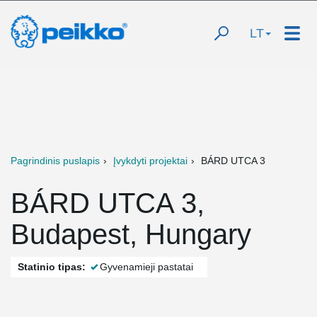
LT
Pagrindinis puslapis
Įvykdyti projektai
BÁRD UTCA 3
BÁRD UTCA 3,
Budapest, Hungary
Statinio tipas:
Gyvenamieji pastatai