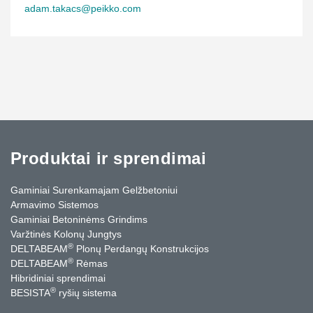
adam.takacs@peikko.com
Produktai ir sprendimai
Gaminiai Surenkamajam Gelžbetoniui
Armavimo Sistemos
Gaminiai Betoninėms Grindims
Varžtinės Kolonų Jungtys
®
DELTABEAM
Plonų Perdangų Konstrukcijos
®
DELTABEAM
Rėmas
Hibridiniai sprendimai
®
BESISTA
ryšių sistema