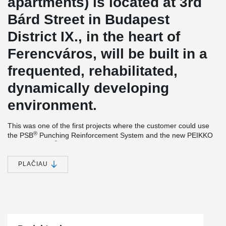
apartments) is located at 3rd
Bárd Street in Budapest
District IX., in the heart of
Ferencváros, will be built in a
frequented, rehabilitated,
dynamically developing
environment.
This was one of the first projects where the customer could use
®
the PSB
Punching Reinforcement System and the new PEIKKO
®
product, EBEA
Balcony Connector System between the
connection of balcony and slab.
PLAČIAU
®
Simple installation together with versatile features make EBEA
Balcony Connector a cost-efficient and practical solution for load-
bearing structures with high requirements for minimizing thermal
bridges. This solution
minimizes heat losses and prevents visual
and structural defects in concrete structures.
®
The PSB
Punching Reinforcement System is an ideal