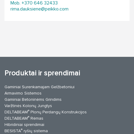
Mob. +370 646 32433
rima.dauksiene@peikko.com
Produktai ir sprendimai
Gaminiai Surenkamajam Gelžbetoniui
Armavimo Sistemos
Gaminiai Betoninėms Grindims
Varžtinės Kolonų Jungtys
®
DELTABEAM
Plonų Perdangų Konstrukcijos
®
DELTABEAM
Rėmas
Hibridiniai sprendimai
®
BESISTA
ryšių sistema