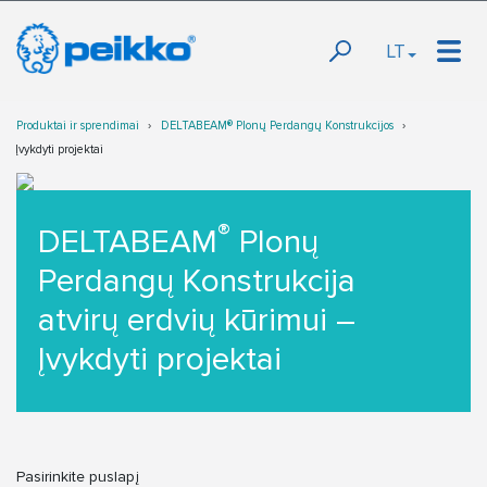
LT
Produktai ir sprendimai
DELTABEAM® Plonų Perdangų Konstrukcijos
Įvykdyti projektai
®
DELTABEAM
Plonų
Perdangų Konstrukcija
atvirų erdvių kūrimui –
Įvykdyti projektai
Pasirinkite puslapį