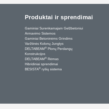
Produktai ir sprendimai
Gaminiai Surenkamajam Gelžbetoniui
Armavimo Sistemos
Gaminiai Betoninėms Grindims
Varžtinės Kolonų Jungtys
®
DELTABEAM
Plonų Perdangų
Konstrukcijos
®
DELTABEAM
Rėmas
Hibridiniai sprendimai
®
BESISTA
ryšių sistema
cebook
YouTube
Kontaktai