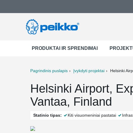
PRODUKTAI IR SPRENDIMAI
PROJEKT
Pagrindinis puslapis
Įvykdyti projektai
Helsinki Air
ter
Print
Mail
Helsinki Airport, Ex
Vantaa, Finland
Statinio tipas:
Kiti visuomeniniai pastatai
Infras