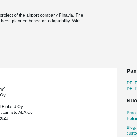
project of the airport company Finavia. The
s been planned based on adaptability. With
ily modified in the future, if needed.
rport, there is a diamond shaped structure on the
Pan
DEL
ed 4,500 concrete elements on site. The
2
DEL
 m
Peikko On-Site Services.
 Oyj
Nuo
 Finland Oy
htitoimisto ALA Oy
Pres
2020
Helsi
Blog
custo