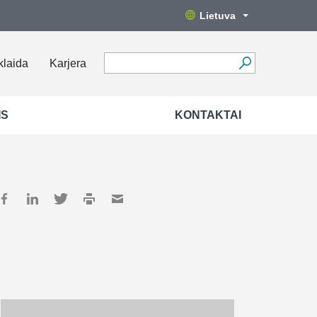
Lietuva
klaida
Karjera
IS
KONTAKTAI