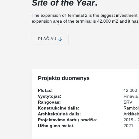
Site of the Year
.
The expansion of Terminal 2 is the biggest investment 
expansion area of the terminal is 42,000 m2 and it ha
®
DELTABEAM
, the terminal and its features can be eas
®
DELTABEAM
also allows freedom of design. At the ai
PLAČIAU
®.
frame, which is made possible with DELTABEAM
Peikko delivered and installed:
* 3,9 km DELTABEAM® composite beams
* 2,400 tons of other steel structures
* a lot of different connections items
Projekto duomenys
In addition to the steel structures, Peikko also install
Plotas:
42 000
installation was made by Peikko Finland's subsidiary, 
Vystytojas:
Finavia
Rangovas:
SRV
Konstrukcinė dalis:
Ramboll
Architektūrinė dalis:
Arkkite
Projektavimo darbų pradžia:
2019 - 
Užbaigimo metai:
2021