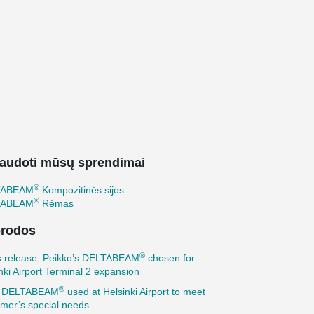
audoti mūsų sprendimai
®
TABEAM
Kompozitinės sijos
®
TABEAM
Rėmas
rodos
®
s release: Peikko’s DELTABEAM
chosen for
nki Airport Terminal 2 expansion
®
: DELTABEAM
used at Helsinki Airport to meet
mer’s special needs