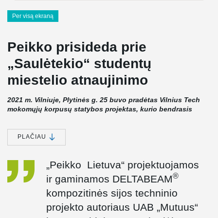
Per visą ekraną
Peikko prisideda prie
„Saulėtekio“ studentų
miestelio atnaujinimo
2021 m. Vilniuje, Plytinės g. 25 buvo pradėtas Vilnius Tech
mokomųjų korpusų statybos projektas, kurio bendrasis
plotas viršija 9000 m². Projekte panaudotos šiuolaikiškos,
aplinką tausojančios medžiagos bei įrengtos energiją
taupančios inžinerinės sistemos. Investicijos siekia 15,9 mln.
PLAČIAU
eurų, projektą dalinai finansuoja ES fondų investicijų
veiksmų programos. Į naujai iškilusius laboratorijų ir
„Peikko Lietuva“ projektuojamos
mokomųjų korpusų pastatus bus perkelti Vilnius Tech
elektronikos, mechanikos ir transporto inžinerijos fakultetų
®
ir gaminamos DELTABEAM
padaliniai.
kompozitinės sijos techninio
projekto autoriaus UAB „Mutuus“
„Peikko Lietuva“ konstruktorė Asta Puzinovienė, projektavusi
pastato konstrukcijas pasakoja, kad įmonė projektui gamino ir