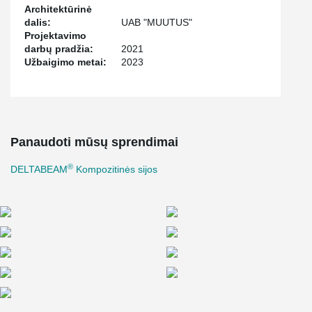
®
Architektūrinė
gelžbetoniniams rygeliams atremti ant DELTABEAM
sijų.
dalis:
UAB "MUUTUS"
Šios unikalios pirmosios pastato dalies savybės išskiria jį iš kitų
Projektavimo
konstrukcijų ir parodo konstruktoriaus bei „Peikko Lietuva“
darbų pradžia:
2021
kompetenciją ir novatorišką mąstymą.
Užbaigimo metai:
2023
Panaudoti mūsų sprendimai
®
DELTABEAM
Kompozitinės sijos