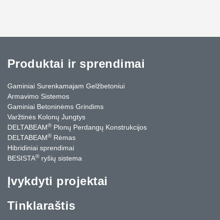
Produktai ir sprendimai
Gaminiai Surenkamajam Gelžbetoniui
Armavimo Sistemos
Gaminiai Betoninėms Grindims
Varžtinės Kolonų Jungtys
®
DELTABEAM
Plonų Perdangų Konstrukcijos
®
DELTABEAM
Rėmas
Hibridiniai sprendimai
®
BESISTA
ryšių sistema
Įvykdyti projektai
Tinklaraštis