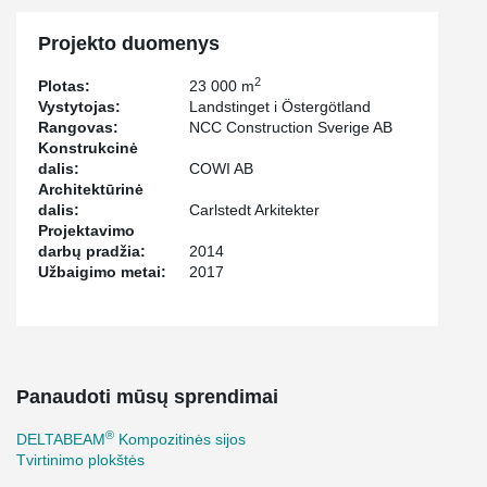
Projekto duomenys
2
Plotas:
23 000 m
Vystytojas:
Landstinget i Östergötland
Rangovas:
NCC Construction Sverige AB
Konstrukcinė
dalis:
COWI AB
Architektūrinė
dalis:
Carlstedt Arkitekter
Projektavimo
darbų pradžia:
2014
Užbaigimo metai:
2017
Panaudoti mūsų sprendimai
®
DELTABEAM
Kompozitinės sijos
Tvirtinimo plokštės