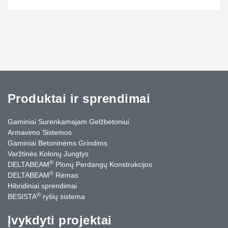
Produktai ir sprendimai
Gaminiai Surenkamajam Gelžbetoniui
Armavimo Sistemos
Gaminiai Betoninėms Grindims
Varžtinės Kolonų Jungtys
®
DELTABEAM
Plonų Perdangų Konstrukcijos
®
DELTABEAM
Rėmas
Hibridiniai sprendimai
®
BESISTA
ryšių sistema
Įvykdyti projektai