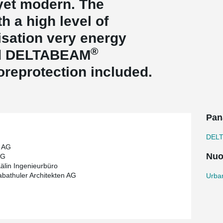
 yet modern. The
h a high level of
isation very energy
®
red DELTABEAM
foreprotection included.
Pan
DEL
d AG
Nuo
AG
älin Ingenieurbüro
abathuler Architekten AG
Urban