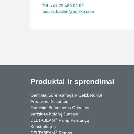
Tel. +41 79 489 02 02
besnik.beshiri@peikko.com
Produktai ir sprendimai
Gaminiai Surenkamajam Gelžbetoniui
Armavimo Sistemos
Gaminiai Betoninėms Grindims
Varžtinės Kolonų Jungtys
®
DELTABEAM
Plonų Perdangų
Konstrukcijos
®
DELTABEAM
Rėmas