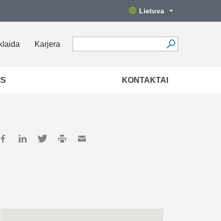
Lietuva
klaida
Karjera
IS
KONTAKTAI