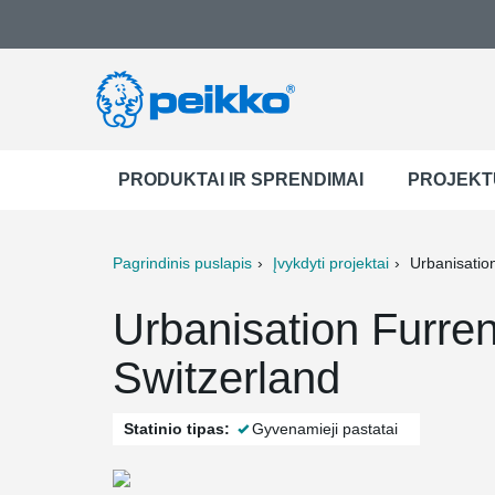
PRODUKTAI IR SPRENDIMAI
PROJEKT
Pagrindinis puslapis
Įvykdyti projektai
Urbanisatio
ter
Print
Mail
Urbanisation Furren
Switzerland
Statinio tipas:
Gyvenamieji pastatai