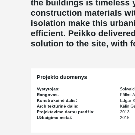
the buildings is timeless
construction materials wit
isolation make this urban
efficient. Peikko delive
solution to the site, with 
Projekto duomenys
Vystytojas:
Solwal
Rangovas:
Föllmi 
Konstrukcinė dalis:
Edgar K
Architektūrinė dalis:
Kälin G
Projektavimo darbų pradžia:
2013
Užbaigimo metai:
2015