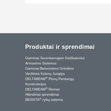
Produktai ir sprendimai
Gaminiai Surenkamajam Gelžbetoniui
Armavimo Sistemos
Gaminiai Betoninėms Grindims
Varžtinės Kolonų Jungtys
®
DELTABEAM
Plonų Perdangų
Konstrukcijos
®
DELTABEAM
Rėmas
Hibridiniai sprendimai
®
BESISTA
ryšių sistema
cebook
YouTube
Kontaktai