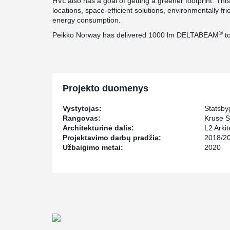
HVL also has a goal of getting a greener footprint. Thi
locations, space-efficient solutions, environmentally fr
energy consumption.
®
Peikko Norway has delivered 1000 lm DELTABEAM
to
Projekto duomenys
Vystytojas:
Statsby
Rangovas:
Kruse S
Architektūrinė dalis:
L2 Arkit
Projektavimo darbų pradžia:
2018/2
Užbaigimo metai:
2020