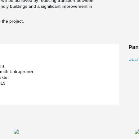
s will be achieved by reducing transport between
iendly buildings and a significant improvement in
 the project.
Pan
DEL
gg
mith Entreprenør
ekter
019