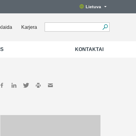
Lietuva
klaida
Karjera
IS
KONTAKTAI