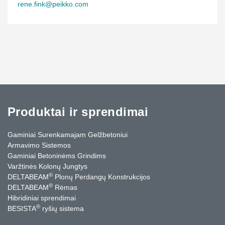
rene.fink@peikko.com
Produktai ir sprendimai
Gaminiai Surenkamajam Gelžbetoniui
Armavimo Sistemos
Gaminiai Betoninėms Grindims
Varžtinės Kolonų Jungtys
®
DELTABEAM
Plonų Perdangų Konstrukcijos
®
DELTABEAM
Rėmas
Hibridiniai sprendimai
®
BESISTA
ryšių sistema