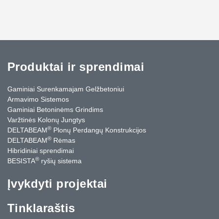
Produktai ir sprendimai
Gaminiai Surenkamajam Gelžbetoniui
Armavimo Sistemos
Gaminiai Betoninėms Grindims
Varžtinės Kolonų Jungtys
®
DELTABEAM
Plonų Perdangų Konstrukcijos
®
DELTABEAM
Rėmas
Hibridiniai sprendimai
®
BESISTA
ryšių sistema
Įvykdyti projektai
Tinklaraštis