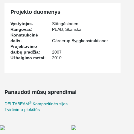
Projekto duomenys
Vystytojas:
Stångåstaden
Rangovas:
PEAB, Skanska
Konstrukcinė
dalis:
Gärderup Byggkonstruktioner
Projektavimo
darbų pradžia:
2007
Užbaigimo metai:
2010
Panaudoti mūsų sprendimai
®
DELTABEAM
Kompozitinės sijos
Tvirtinimo plokštės