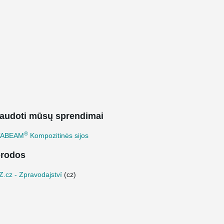
audoti mūsų sprendimai
®
TABEAM
Kompozitinės sijos
rodos
.cz - Zpravodajství
(cz)