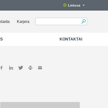
Lietuva
klaida
Karjera
IS
KONTAKTAI