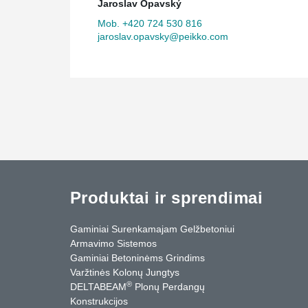
Jaroslav Opavský
Mob. +420 724 530 816
jaroslav.opavsky@peikko.com
Produktai ir sprendimai
Gaminiai Surenkamajam Gelžbetoniui
Armavimo Sistemos
Gaminiai Betoninėms Grindims
Varžtinės Kolonų Jungtys
®
DELTABEAM
Plonų Perdangų
Konstrukcijos