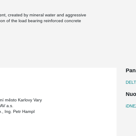
ent, created by mineral water and aggressive
n of the load bearing reinforced concrete
d by a composite reinforced concrete structure
th hot-dip galvanizing. These beams represent
n of The Hot Spring Colonnade in Karlovy Vary.
 of buildings, will carry the floor under the
lled hot spring bowl. Among the main
heir easy assembly and ability to withstand
Pan
e and high carbon environment.
DEL
Nuo
rní město Karlovy Vary
AV a.s.
iDNEZ
o., Ing. Petr Hampl