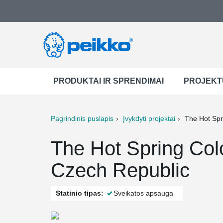
PRODUKTAI IR SPRENDIMAI
PROJEKT
Pagrindinis puslapis
Įvykdyti projektai
The Hot Sp
ter
Print
Mail
The Hot Spring Col
Czech Republic
Statinio tipas:
Sveikatos apsauga