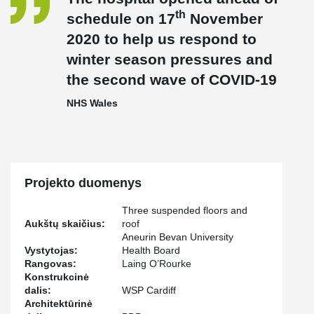
safer. Therefore, playing a major role in the 23% program saving,
th
schedule on 17
November
including over 237,000 working hours.
2020 to help us respond to
winter season pressures and
the second wave of COVID-19
NHS Wales
Projekto duomenys
Three suspended floors and
Aukštų skaičius:
roof
Aneurin Bevan University
Vystytojas:
Health Board
Rangovas:
Laing O’Rourke
Konstrukcinė
dalis:
WSP Cardiff
Architektūrinė