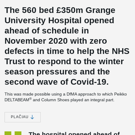
The 560 bed £350m Grange
University Hospital opened
ahead of schedule in
November 2020 with zero
defects in time to help the NHS
Trust to respond to the winter
season pressures and the
second wave of Covid-19.
This was made possible using a DfMA approach to which Peikko
®
DELTABEAM
and Column Shoes played an integral part.
Working the contractor Laing O’Rourke and the structural
engineers WSP Peikko designed & supplied over 550nr
®’
DELTABEAM
s to the project. So, helping achieve the target of
PLAČIAU
over 70% of the components to be manufactured offsite. The use
®
of DELTABEAM
along with Peikko column shoes & anchor bolts
The hospital opened ahead of
allowed for minimal propping making construction both fast &