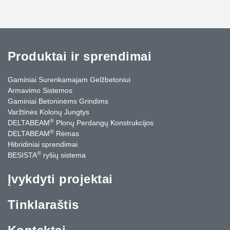
Produktai ir sprendimai
Gaminiai Surenkamajam Gelžbetoniui
Armavimo Sistemos
Gaminiai Betoninėms Grindims
Varžtinės Kolonų Jungtys
®
DELTABEAM
Plonų Perdangų Konstrukcijos
®
DELTABEAM
Rėmas
Hibridiniai sprendimai
®
BESISTA
ryšių sistema
Įvykdyti projektai
Tinklaraštis