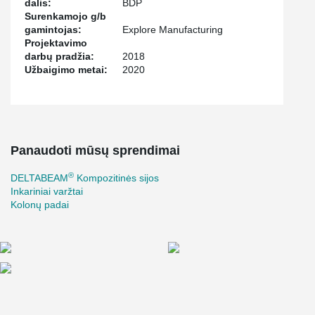
dalis:
BDP
Surenkamojo g/b
gamintojas:
Explore Manufacturing
Projektavimo
darbų pradžia:
2018
Užbaigimo metai:
2020
Panaudoti mūsų sprendimai
®
DELTABEAM
Kompozitinės sijos
Inkariniai varžtai
Kolonų padai