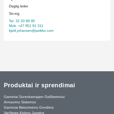
Daglig leder
Siv.ing.
Tel. 32 20 88 90
Mob. +47 951 91 311
kjetil.johansen@peikko.com
Produktai ir sprendimai
Gaminiai Surenkamajam Gelžbetoniui
Armavimo Sistemos
Gaminiai Betoninėms Grindims
Varžtinės Kolonų Jungtys