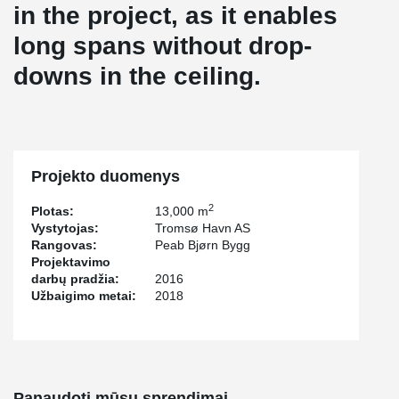
in the project, as it enables
long spans without drop-
downs in the ceiling.
Projekto duomenys
2
Plotas:
13,000 m
Vystytojas:
Tromsø Havn AS
Rangovas:
Peab Bjørn Bygg
Projektavimo
darbų pradžia:
2016
Užbaigimo metai:
2018
Panaudoti mūsų sprendimai