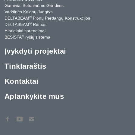
Gaminiai Betoninėms Grindims
Varžtinės Kolonų Jungtys
®
DELTABEAM
Plonų Perdangų Konstrukcijos
®
DELTABEAM
Rėmas
Hibridiniai sprendimai
®
BESISTA
ryšių sistema
Įvykdyti projektai
Tinklaraštis
Kontaktai
Aplankykite mus