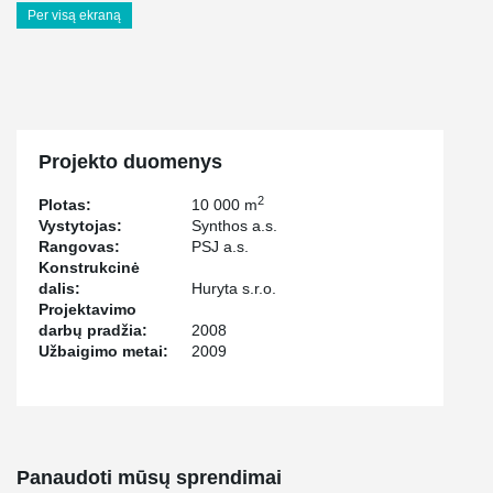
Per visą ekraną
Projekto duomenys
2
Plotas:
10 000 m
Vystytojas:
Synthos a.s.
Rangovas:
PSJ a.s.
Konstrukcinė
dalis:
Huryta s.r.o.
Projektavimo
darbų pradžia:
2008
Užbaigimo metai:
2009
Panaudoti mūsų sprendimai