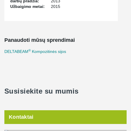
darbų pradžia:
2013
Užbaigimo metai:
2015
Panaudoti mūsų sprendimai
®
DELTABEAM
Kompozitinės sijos
Susisiekite su mumis
Kontaktai