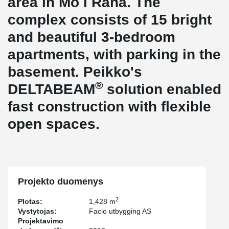
area in Mo i Rana. The
complex consists of 15 bright
and beautiful 3-bedroom
apartments, with parking in the
basement. Peikko's
®
DELTABEAM
solution enabled
fast construction with flexible
open spaces.
Projekto duomenys
2
Plotas:
1,428 m
Vystytojas:
Facio utbygging AS
Projektavimo