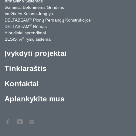
Armavimo Sistemos
Gaminiai Betoninėms Grindims
Varžtinės Kolonų Jungtys
®
DELTABEAM
Plonų Perdangų Konstrukcijos
®
DELTABEAM
Rėmas
Hibridiniai sprendimai
®
BESISTA
ryšių sistema
Įvykdyti projektai
Tinklaraštis
Kontaktai
Aplankykite mus