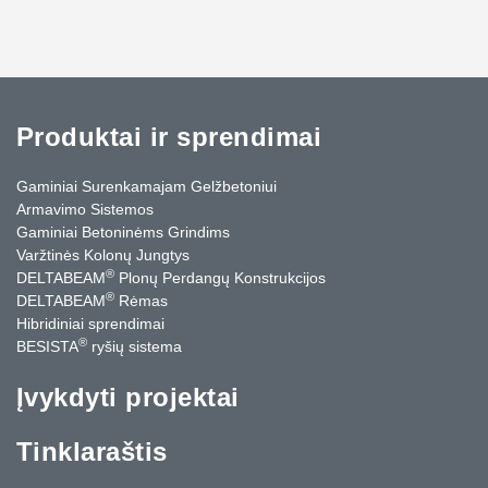
Produktai ir sprendimai
Gaminiai Surenkamajam Gelžbetoniui
Armavimo Sistemos
Gaminiai Betoninėms Grindims
Varžtinės Kolonų Jungtys
®
DELTABEAM
Plonų Perdangų Konstrukcijos
®
DELTABEAM
Rėmas
Hibridiniai sprendimai
®
BESISTA
ryšių sistema
Įvykdyti projektai
Tinklaraštis