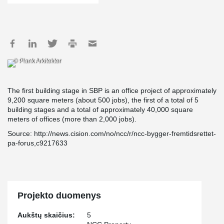
© Plank Arkitekter
The first building stage in SBP is an office project of approximately
9,200 square meters (about 500 jobs), the first of a total of 5
building stages and a total of approximately 40,000 square
meters of offices (more than 2,000 jobs).
Source: http://news.cision.com/no/ncc/r/ncc-bygger-fremtidsrettet-
pa-forus,c9217633
Projekto duomenys
Aukštų skaičius:
5