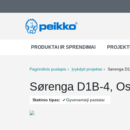
PRODUKTAI IR SPRENDIMAI
PROJEKT
Pagrindinis puslapis
Įvykdyti projektai
Sørenga D1
ter
Print
Mail
Sørenga D1B-4, Os
Statinio tipas:
Gyvenamieji pastatai