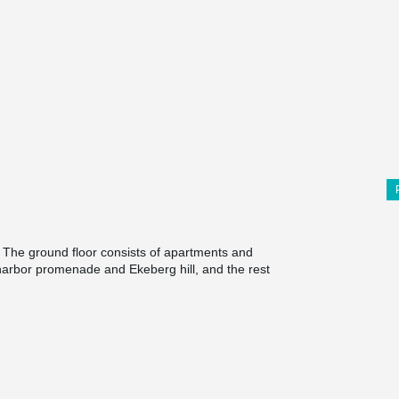
. The ground floor consists of apartments and
harbor promenade and Ekeberg hill, and the rest
lans 1 to 7 contain apartments around a common
ared roof terrace.
project, as it enables a slim floor structure even