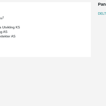
Pan
DEL
2
 m
 Utvikling KS
gg AS
itekter AS