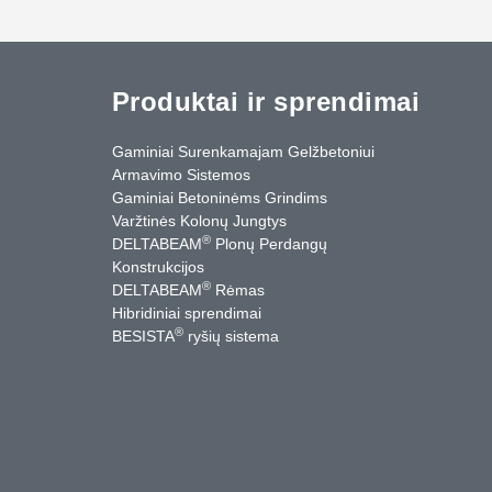
Produktai ir sprendimai
Gaminiai Surenkamajam Gelžbetoniui
Armavimo Sistemos
Gaminiai Betoninėms Grindims
Varžtinės Kolonų Jungtys
®
DELTABEAM
Plonų Perdangų
Konstrukcijos
®
DELTABEAM
Rėmas
Hibridiniai sprendimai
®
BESISTA
ryšių sistema
cebook
YouTube
Kontaktai