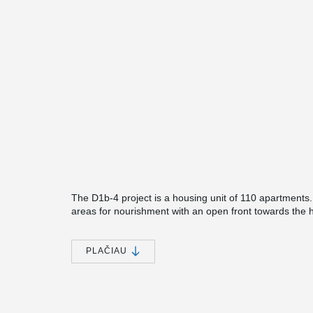
The D1b-4 project is a housing unit of 110 apartments
areas for nourishment with an open front towards the 
of the floor is used for parking and storage space. P
courtyard. The top floor of the building consists of a sh
PLAČIAU
®
Peikko's DELTABEAM
was chosen for this prestigious 
with architecturally demanding shapes.