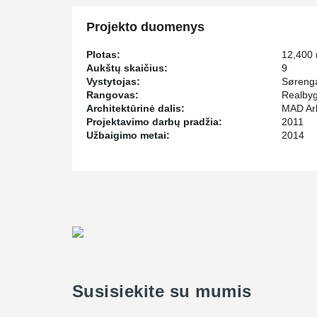
Projekto duomenys
Plotas:
12,400
Aukštų skaičius:
9
Vystytojas:
Sørenga
Rangovas:
Realby
Architektūrinė dalis:
MAD Ark
Projektavimo darbų pradžia:
2011
Užbaigimo metai:
2014
Susisiekite su mumis