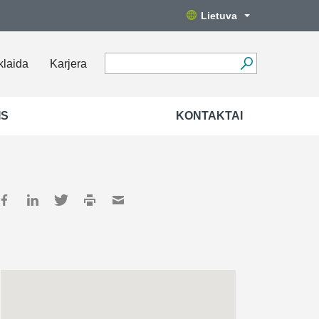
Lietuva
klaida
Karjera
IS
KONTAKTAI