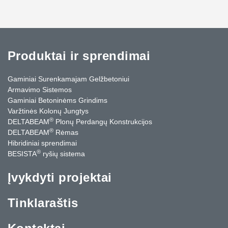
Produktai ir sprendimai
Gaminiai Surenkamajam Gelžbetoniui
Armavimo Sistemos
Gaminiai Betoninėms Grindims
Varžtinės Kolonų Jungtys
®
DELTABEAM
Plonų Perdangų Konstrukcijos
®
DELTABEAM
Rėmas
Hibridiniai sprendimai
®
BESISTA
ryšių sistema
Įvykdyti projektai
Tinklaraštis