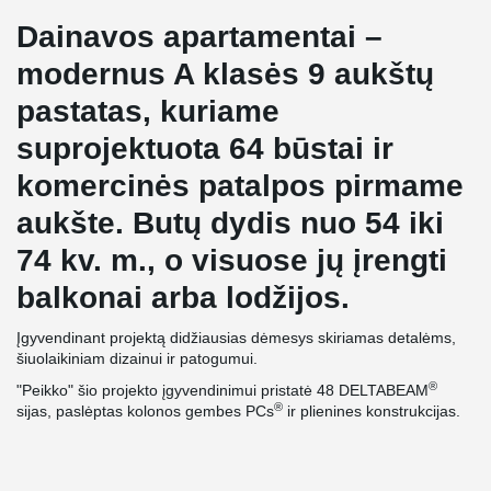
Dainavos apartamentai –
modernus A klasės 9 aukštų
pastatas, kuriame
suprojektuota 64 būstai ir
komercinės patalpos pirmame
aukšte. Butų dydis nuo 54 iki
74 kv. m., o visuose jų įrengti
balkonai arba lodžijos.
Įgyvendinant projektą didžiausias dėmesys skiriamas detalėms,
šiuolaikiniam dizainui ir patogumui.
®
"Peikko" šio projekto įgyvendinimui pristatė 48 DELTABEAM
®
sijas, paslėptas kolonos gembes PCs
ir plienines konstrukcijas.