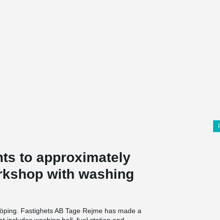
ts to approximately
orkshop with washing
Linköping. Fastighets AB Tage Rejme has made a