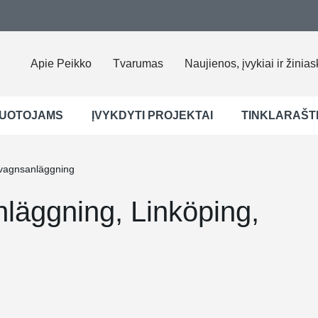
Apie Peikko
Tvarumas
Naujienos, įvykiai ir žinias
UOTOJAMS
ĮVYKDYTI PROJEKTAI
TINKLARAŠT
vagnsanläggning
läggning, Linköping,