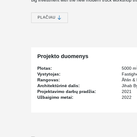
big investment with the new modern truck workshop that
charging stations.
The facility has a major focus of being environmentally 
PLAČIAU
panels and geothermal heat. The entire construction 
and was ready at the end of 2022.
Peikko supplied a variety of casting details to this proj
estimated to be only 18 months, a solution using our
column shoes and HPM® Rebar Anchor Bolts, contribut
assembly of prefabricated columns.
Projekto duomenys
With PETRA® Hollow-Core support, which has been prod
has; in a flexible way created openings and configuratio
Plotas:
5000 m
Vystytojas:
Fastigh
Rangovas:
Åhlin &
Architektūrinė dalis:
Jihab B
Projektavimo darbų pradžia:
2021
Užbaigimo metai:
2022