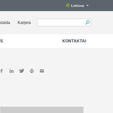
Lietuva
klaida
Karjera
IS
KONTAKTAI