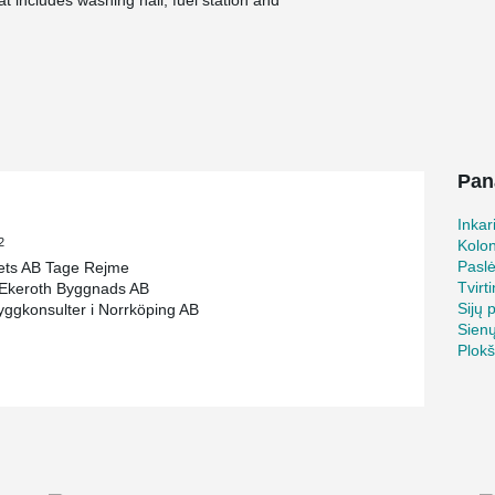
 includes washing hall, fuel station and
friendly and will be operated by its own solar
was a major investment which took 18 months
ect. Since the construction time of the project was
 bolted connections, which includes HPKM®
ed to being able to achieve quick and easy
Pan
uced according to project-specific requests, it
Inkar
ns for hollow-core slab floors.
2
Kolo
Pasl
ets AB Tage Rejme
Tvirt
 Ekeroth Byggnads AB
Sijų 
yggkonsulter i Norrköping AB
Sien
Plok