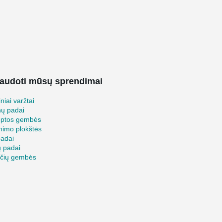
audoti mūsų sprendimai
iniai varžtai
nų padai
ėptos gembės
inimo plokštės
padai
ų padai
ščių gembės