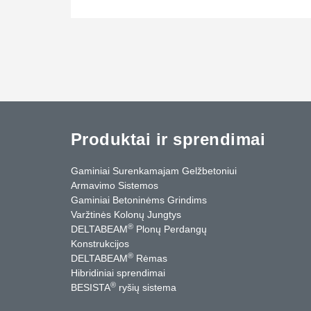
Produktai ir sprendimai
Gaminiai Surenkamajam Gelžbetoniui
Armavimo Sistemos
Gaminiai Betoninėms Grindims
Varžtinės Kolonų Jungtys
®
DELTABEAM
Plonų Perdangų
Konstrukcijos
®
DELTABEAM
Rėmas
Hibridiniai sprendimai
®
BESISTA
ryšių sistema
cebook
YouTube
Kontaktai