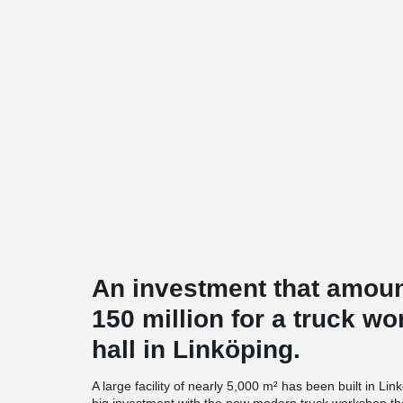
An investment that amoun
150 million for a truck w
hall in Linköping.
A large facility of nearly 5,000 m² has been built in 