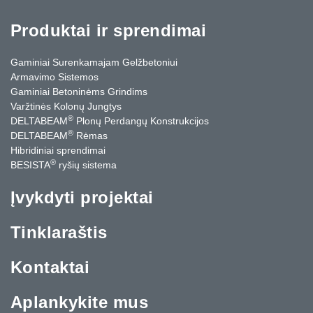
Produktai ir sprendimai
Gaminiai Surenkamajam Gelžbetoniui
Armavimo Sistemos
Gaminiai Betoninėms Grindims
Varžtinės Kolonų Jungtys
®
DELTABEAM
Plonų Perdangų Konstrukcijos
®
DELTABEAM
Rėmas
Hibridiniai sprendimai
®
BESISTA
ryšių sistema
Įvykdyti projektai
Tinklaraštis
Kontaktai
Aplankykite mus