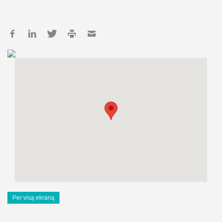
Per visą ekraną