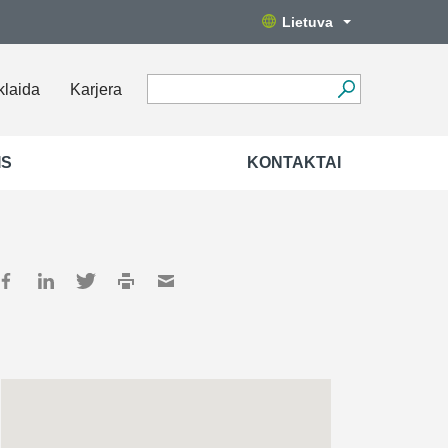
Lietuva
klaida
Karjera
IS
KONTAKTAI