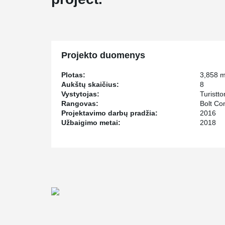
Projekto duomenys
Plotas:
3,858 
Aukštų skaičius:
8
Vystytojas:
Turistt
Rangovas:
Bolt Co
Projektavimo darbų pradžia:
2016
Užbaigimo metai:
2018