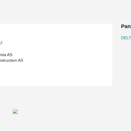
Pan
DEL
2
m
omta AS
nstruction AS