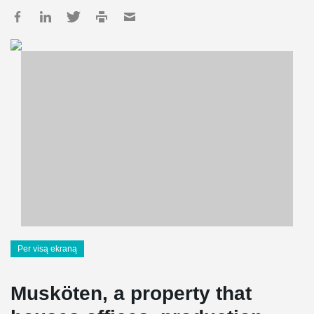
Per visą ekraną
Musköten, a property that