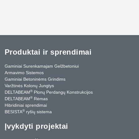
Produktai ir sprendimai
Gaminiai Surenkamajam Gelžbetoniui
Armavimo Sistemos
Gaminiai Betoninėms Grindims
Varžtinės Kolonų Jungtys
®
DELTABEAM
Plonų Perdangų Konstrukcijos
®
DELTABEAM
Rėmas
Hibridiniai sprendimai
®
BESISTA
ryšių sistema
Įvykdyti projektai