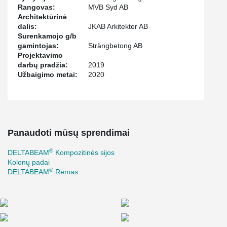
Rangovas:
MVB Syd AB
Architektūrinė
dalis:
JKAB Arkitekter AB
Surenkamojo g/b
gamintojas:
Strängbetong AB
Projektavimo
darbų pradžia:
2019
Užbaigimo metai:
2020
Panaudoti mūsų sprendimai
®
DELTABEAM
Kompozitinės sijos
Kolonų padai
®
DELTABEAM
Rėmas