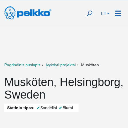
LT
Pagrindinis puslapis
Įvykdyti projektai
Musköten
Musköten, Helsingborg,
Sweden
Statinio tipas:
Sandėliai
Biurai