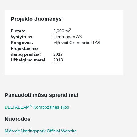
Projekto duomenys
2
Plotas:
2,000 m
Vystytojas:
Liegruppen AS
Rangovas:
Mjåtveit Grunnarbeid AS
Projektavimo
darbų pradžia:
2017
Užbaigimo metai:
2018
Panaudoti mūsų sprendimai
®
DELTABEAM
Kompozitinės sijos
Nuorodos
Mjåtveit Næringspark Official Website