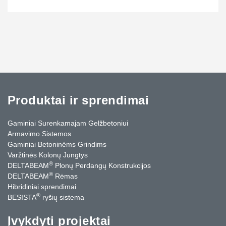
Produktai ir sprendimai
Gaminiai Surenkamajam Gelžbetoniui
Armavimo Sistemos
Gaminiai Betoninėms Grindims
Varžtinės Kolonų Jungtys
®
DELTABEAM
Plonų Perdangų Konstrukcijos
®
DELTABEAM
Rėmas
Hibridiniai sprendimai
®
BESISTA
ryšių sistema
Įvykdyti projektai