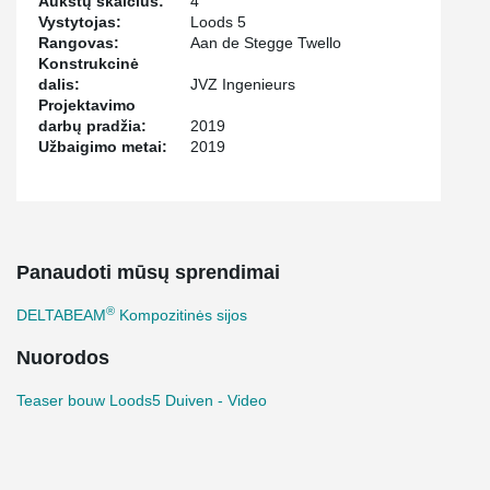
Aukštų skaičius:
4
Vystytojas:
Loods 5
Rangovas:
Aan de Stegge Twello
Konstrukcinė
dalis:
JVZ Ingenieurs
Projektavimo
darbų pradžia:
2019
Užbaigimo metai:
2019
Panaudoti mūsų sprendimai
®
DELTABEAM
Kompozitinės sijos
Nuorodos
Teaser bouw Loods5 Duiven - Video