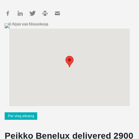
© Arjan van Nieuwkoop
Per visą ekraną
Peikko Benelux delivered 2900