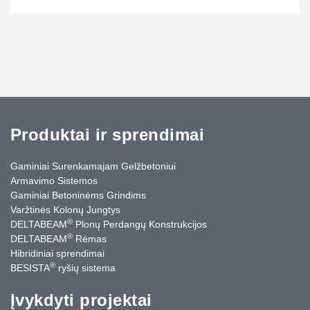
Produktai ir sprendimai
Gaminiai Surenkamajam Gelžbetoniui
Armavimo Sistemos
Gaminiai Betoninėms Grindims
Varžtinės Kolonų Jungtys
®
DELTABEAM
Plonų Perdangų Konstrukcijos
®
DELTABEAM
Rėmas
Hibridiniai sprendimai
®
BESISTA
ryšių sistema
Įvykdyti projektai