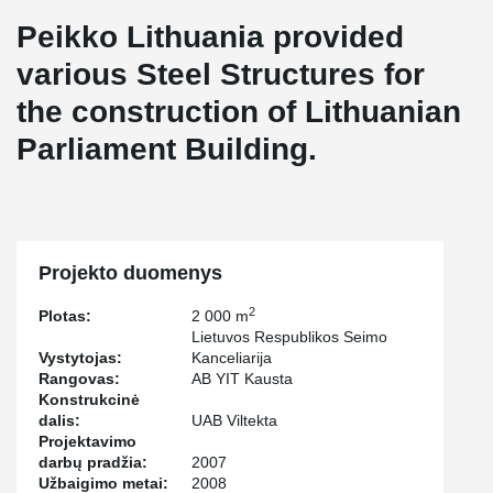
Peikko Lithuania provided
various Steel Structures for
the construction of Lithuanian
Parliament Building.
Projekto duomenys
2
Plotas:
2 000 m
Lietuvos Respublikos Seimo
Vystytojas:
Kanceliarija
Rangovas:
AB YIT Kausta
Konstrukcinė
dalis:
UAB Viltekta
Projektavimo
darbų pradžia:
2007
Užbaigimo metai:
2008