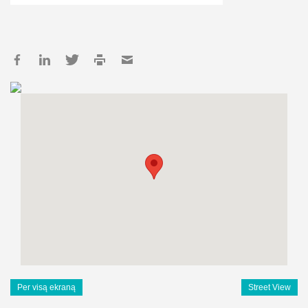
Per visą ekraną
Street View