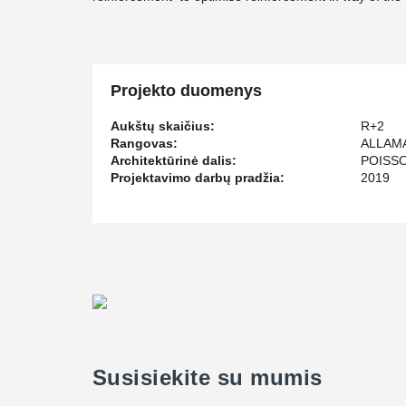
Projekto duomenys
Aukštų skaičius:
R+2
Rangovas:
ALLAM
Architektūrinė dalis:
POISS
Projektavimo darbų pradžia:
2019
Susisiekite su mumis