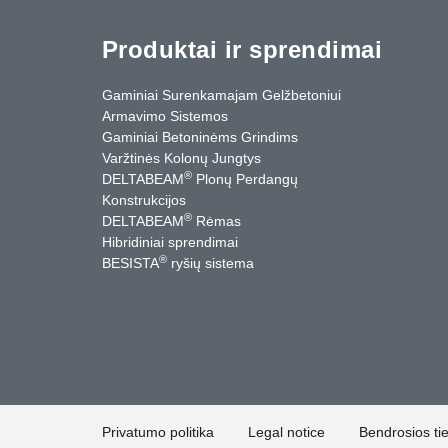
Produktai ir sprendimai
Gaminiai Surenkamajam Gelžbetoniui
Armavimo Sistemos
Gaminiai Betoninėms Grindims
Varžtinės Kolonų Jungtys
®
DELTABEAM
Plonų Perdangų
Konstrukcijos
®
DELTABEAM
Rėmas
Hibridiniai sprendimai
®
BESISTA
ryšių sistema
cebook
YouTube
Kontaktai
Privatumo politika
Legal notice
Bendrosios ti