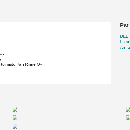
he railway, the dimensioning of the beams has
 vibration measurements and analysis.
roducts, such as HPM® Anchor Bolts and PPL
lings.
Pan
DEL
2
Inkar
m
Arma
 Oy
y
ritoimisto Kari Rinne Oy