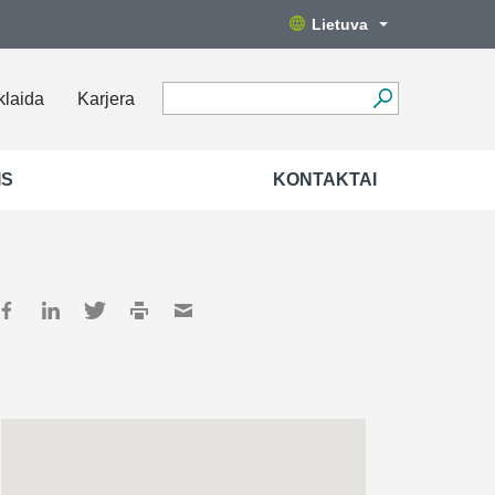
Lietuva
klaida
Karjera
IS
KONTAKTAI