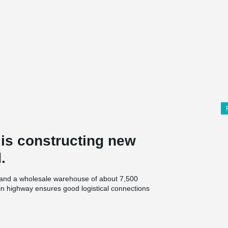
s constructing new
.
r, and a wholesale warehouse of about 7,500
ain highway ensures good logistical connections
toimisto Kari Rinne Oy, and Varte Lahti Oy is the
Peikko’s DELTABEAM® Green composite beams and