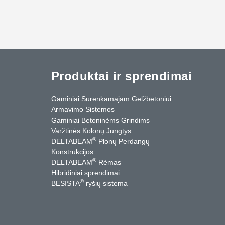
Produktai ir sprendimai
Gaminiai Surenkamajam Gelžbetoniui
Armavimo Sistemos
Gaminiai Betoninėms Grindims
Varžtinės Kolonų Jungtys
®
DELTABEAM
Plonų Perdangų
Konstrukcijos
®
DELTABEAM
Rėmas
Hibridiniai sprendimai
®
BESISTA
ryšių sistema
cebook
YouTube
Kontaktai