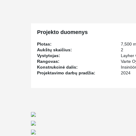
PETRA® Green slab hangers. Due to the proximity of t
taken into account the vibration requirement based on
Peikko’s delivery also included various connection p
Installation Templates, as well as MODIX® Rebar Coup
Projekto duomenys
Plotas:
7,500 
Aukštų skaičius:
2
Vystytojas:
Layher
Rangovas:
Varte O
Konstrukcinė dalis:
Insinöö
Projektavimo darbų pradžia:
2024