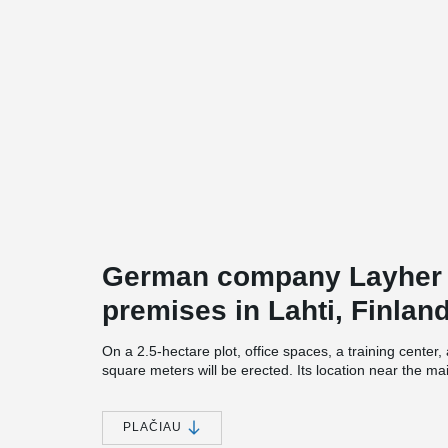
German company Layher i
premises in Lahti, Finland
On a 2.5-hectare plot, office spaces, a training cente
square meters will be erected. Its location near the m
throughout Finland.
The structural design of the site was made by Insinööri
PLAČIAU
building contractor. The construction has utilized 