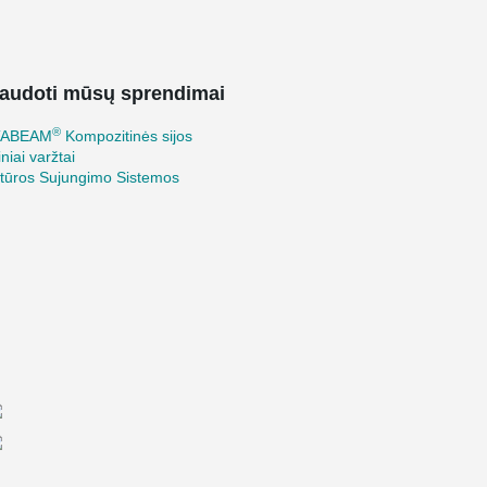
audoti mūsų sprendimai
®
TABEAM
Kompozitinės sijos
iniai varžtai
tūros Sujungimo Sistemos