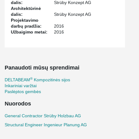
dalis:
Strüby Konzept AG
Architektūrinė
dalis:
Strüby Konzept AG
Projektavimo
darbų pradžia:
2016
Užbaigimo metai:
2016
Panaudoti mūsų sprendimai
®
DELTABEAM
Kompozitinės sijos
Inkariniai varžtai
Paslėptos gembės
Nuorodos
General Contractor Strüby Holzbau AG
Structural Engineer Ingenieur Planung AG