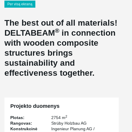
Per visą ekraną
The best out of all materials!
®
DELTABEAM
in connection
with wooden composite
structures brings
sustainability and
effectiveness together.
Projekto duomenys
2
Plotas:
2754 m
Rangovas:
Strüby Holzbau AG
Konstrukcinė
Ingenieur Planung AG /