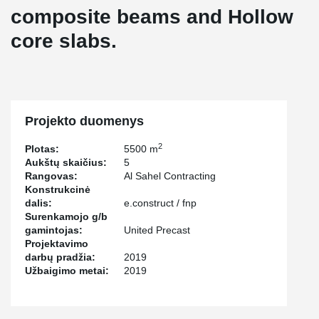
composite beams and Hollow
core slabs.
Projekto duomenys
2
Plotas:
5500 m
Aukštų skaičius:
5
Rangovas:
Al Sahel Contracting
Konstrukcinė
dalis:
e.construct / fnp
Surenkamojo g/b
gamintojas:
United Precast
Projektavimo
darbų pradžia:
2019
Užbaigimo metai:
2019