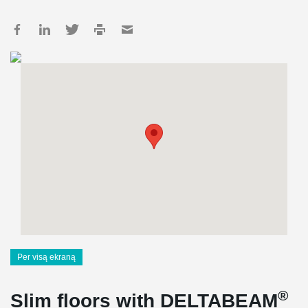
Per visą ekraną
®
Slim floors with DELTABEAM