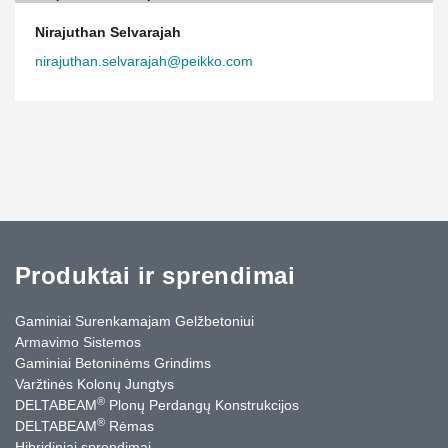
Nirajuthan Selvarajah
nirajuthan.selvarajah@peikko.com
Produktai ir sprendimai
Gaminiai Surenkamajam Gelžbetoniui
Armavimo Sistemos
Gaminiai Betoninėms Grindims
Varžtinės Kolonų Jungtys
®
DELTABEAM
Plonų Perdangų Konstrukcijos
®
DELTABEAM
Rėmas
Hibridiniai sprendimai