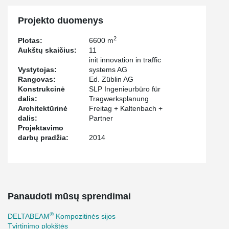
Projekto duomenys
2
Plotas:
6600 m
Aukštų skaičius:
11
init innovation in traffic
Vystytojas:
systems AG
Rangovas:
Ed. Züblin AG
Konstrukcinė
SLP Ingenieurbüro für
dalis:
Tragwerksplanung
Architektūrinė
Freitag + Kaltenbach +
dalis:
Partner
Projektavimo
darbų pradžia:
2014
Panaudoti mūsų sprendimai
®
DELTABEAM
Kompozitinės sijos
Tvirtinimo plokštės