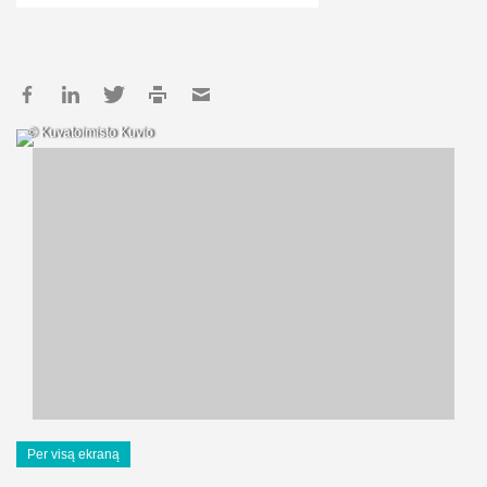
© Kuvatoimisto Kuvio
Per visą ekraną