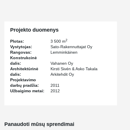
Projekto duomenys
2
Plotas:
3 500 m
Vystytojas:
Sato-Rakennuttajat Oy
Rangovas:
Lemminkäinen
Konstrukcinė
dalis:
Vahanen Oy
Architektūrinė
Kirsti Sivén & Asko Takala
dalis:
Arkitehdit Oy
Projektavimo
darbų pradžia:
2011
Užbaigimo metai:
2012
Panaudoti mūsų sprendimai