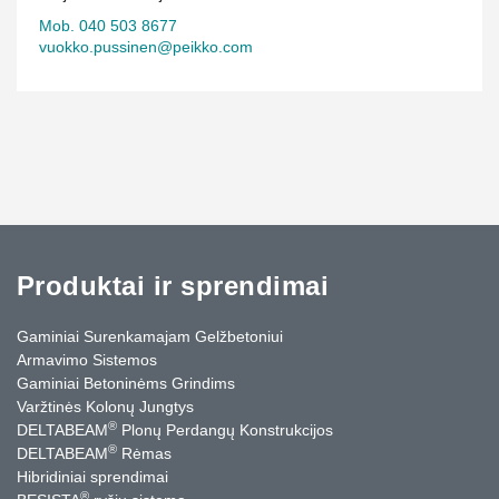
Mob. 040 503 8677
vuokko.pussinen@peikko.com
Produktai ir sprendimai
Gaminiai Surenkamajam Gelžbetoniui
Armavimo Sistemos
Gaminiai Betoninėms Grindims
Varžtinės Kolonų Jungtys
®
DELTABEAM
Plonų Perdangų Konstrukcijos
®
DELTABEAM
Rėmas
Hibridiniai sprendimai
®