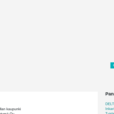
Pan
DEL
Inkar
llan kaupunki
Tvirt
tymä Oy