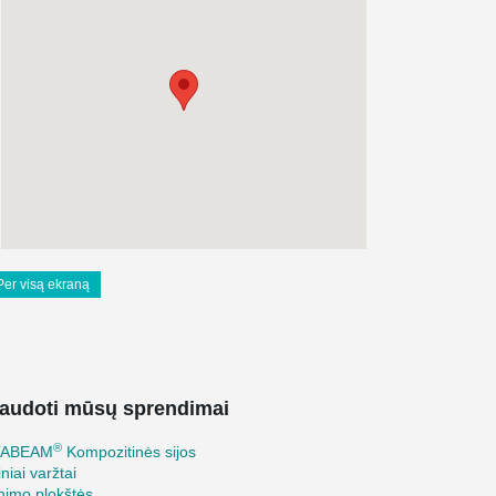
Per visą ekraną
audoti mūsų sprendimai
®
TABEAM
Kompozitinės sijos
iniai varžtai
inimo plokštės