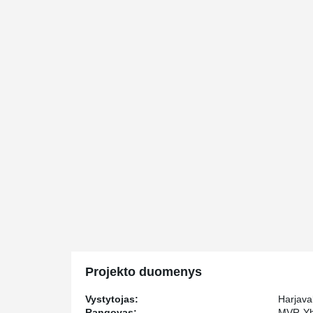
Projekto duomenys
Vystytojas:
Harjava
Rangovas:
MVR-Yh