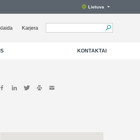
Lietuva
klaida
Karjera
IS
KONTAKTAI