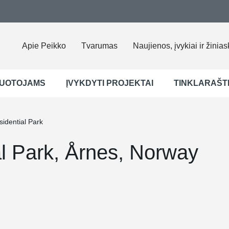
Apie Peikko
Tvarumas
Naujienos, įvykiai ir žinias
UOTOJAMS
ĮVYKDYTI PROJEKTAI
TINKLARAŠT
dential Park
l Park, Årnes, Norway