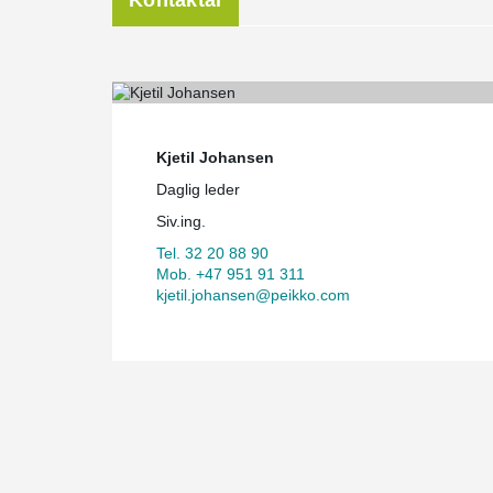
Kontaktai
Kjetil Johansen
Daglig leder
Siv.ing.
Tel. 32 20 88 90
Mob. +47 951 91 311
kjetil.johansen@peikko.com