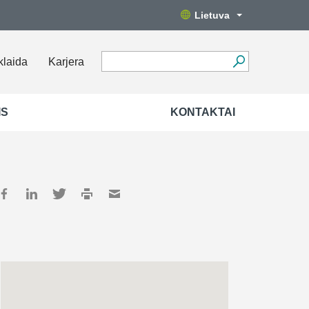
Lietuva
klaida
Karjera
IS
KONTAKTAI