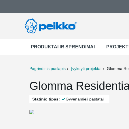
PRODUKTAI IR SPRENDIMAI
PROJEKT
Pagrindinis puslapis
Įvykdyti projektai
Glomma Resi
ter
Print
Mail
Glomma Residentia
Statinio tipas:
Gyvenamieji pastatai