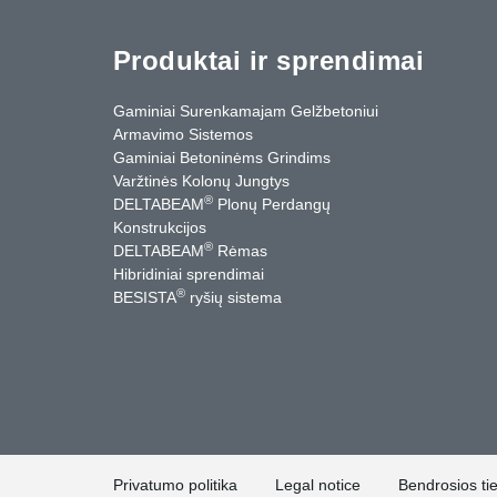
Produktai ir sprendimai
Gaminiai Surenkamajam Gelžbetoniui
Armavimo Sistemos
Gaminiai Betoninėms Grindims
Varžtinės Kolonų Jungtys
®
DELTABEAM
Plonų Perdangų
Konstrukcijos
®
DELTABEAM
Rėmas
Hibridiniai sprendimai
®
BESISTA
ryšių sistema
cebook
YouTube
Kontaktai
Privatumo politika
Legal notice
Bendrosios ti