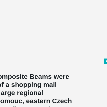
mposite Beams were
of a shopping mall
 large regional
lomouc, eastern Czech