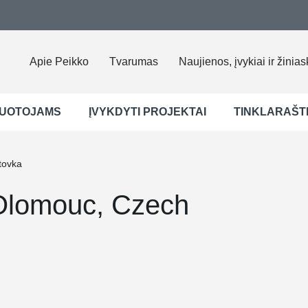
Apie Peikko
Tvarumas
Naujienos, įvykiai ir žinias
UOTOJAMS
ĮVYKDYTI PROJEKTAI
TINKLARAŠT
tovka
 Olomouc, Czech