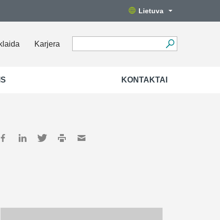
Lietuva
klaida
Karjera
IS
KONTAKTAI