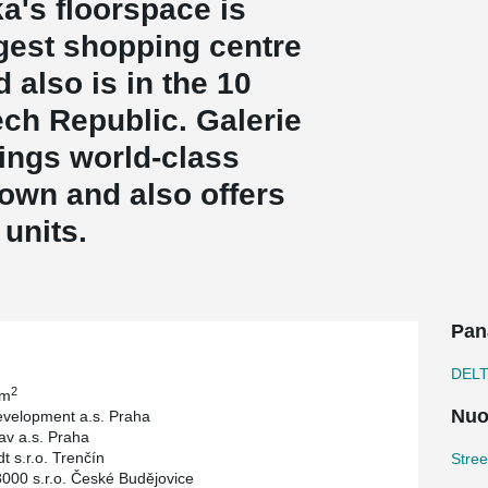
a's floorspace is
rgest shopping centre
 also is in the 10
ech Republic. Galerie
ings world-class
own and also offers
 units.
Pan
DEL
2
 m
Nuo
velopment a.s. Praha
av a.s. Praha
t s.r.o. Trenčín
Stree
 8000 s.r.o. České Budějovice