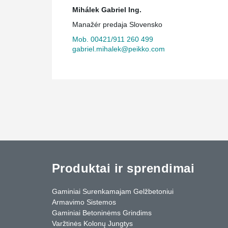
Mihálek Gabriel Ing.
Manažér predaja Slovensko
Mob. 00421/911 260 499
gabriel.mihalek@peikko.com
Produktai ir sprendimai
Gaminiai Surenkamajam Gelžbetoniui
Armavimo Sistemos
Gaminiai Betoninėms Grindims
Varžtinės Kolonų Jungtys