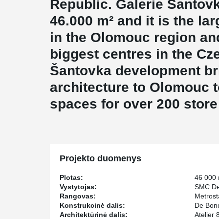
Republic. Galerie Šantovk
46.000 m² and it is the la
in the Olomouc region and
biggest centres in the Cz
Šantovka development br
architecture to Olomouc t
spaces for over 200 store
Projekto duomenys
Plotas:
46 000
Vystytojas:
SMC De
Rangovas:
Metrost
Konstrukcinė dalis:
De Bond
Architektūrinė dalis:
Atelier