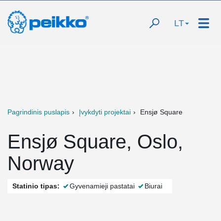
LT
Pagrindinis puslapis
Įvykdyti projektai
Ensjø Square
Ensjø Square, Oslo,
Norway
Statinio tipas:
Gyvenamieji pastatai
Biurai