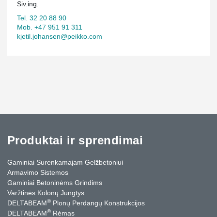
Siv.ing.
Tel. 32 20 88 90
Mob. +47 951 91 311
kjetil.johansen@peikko.com
Produktai ir sprendimai
Gaminiai Surenkamajam Gelžbetoniui
Armavimo Sistemos
Gaminiai Betoninėms Grindims
Varžtinės Kolonų Jungtys
®
DELTABEAM
Plonų Perdangų Konstrukcijos
®
DELTABEAM
Rėmas