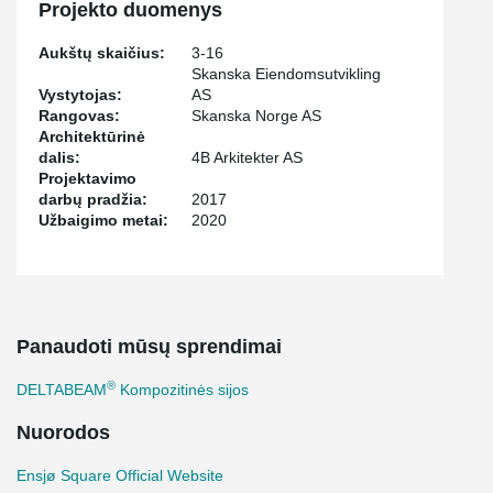
Projekto duomenys
Aukštų skaičius:
3-16
Skanska Eiendomsutvikling
Vystytojas:
AS
Rangovas:
Skanska Norge AS
Architektūrinė
dalis:
4B Arkitekter AS
Projektavimo
darbų pradžia:
2017
Užbaigimo metai:
2020
Panaudoti mūsų sprendimai
®
DELTABEAM
Kompozitinės sijos
Nuorodos
Ensjø Square Official Website