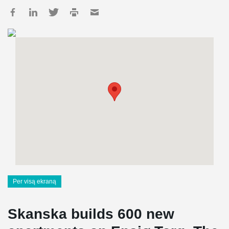
Per visą ekraną
Skanska builds 600 new