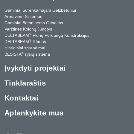
Gaminiai Surenkamajam Gelžbetoniui
Armavimo Sistemos
Gaminiai Betoninėms Grindims
Varžtinės Kolonų Jungtys
®
DELTABEAM
Plonų Perdangų Konstrukcijos
®
DELTABEAM
Rėmas
Hibridiniai sprendimai
®
BESISTA
ryšių sistema
Įvykdyti projektai
Tinklaraštis
Kontaktai
Aplankykite mus