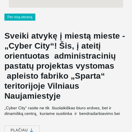
Per visą ekraną
Sveiki atvykę į miestą mieste -
„Cyber City“! Šis, į ateitį
orientuotas administracinių
pastatų projektas vystomas
apleisto fabriko „Sparta“
teritorijoje Vilniaus
Naujamiestyje
„Cyber City“ rasite ne tik šiuolaikiškas biuro erdves, bet ir
dinamišką centrą, kuriame susitinka ir bendradarbiavimo bei
inovacijų diegimo galimybes randa geriausios technologijų
kompanijos ir jose dirbantys talentai. Planuojama investicijų suma
siekia daugiau nei 50 mln. Eur, statybų pabaiga - 2022 metų
PLAČIAU