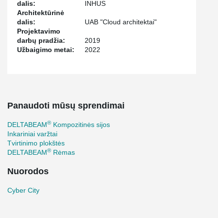
šioms gembėms buvo labai apriboti DELTABEAM
sijų
dalis:
INHUS
įlinkiai.
Architektūrinė
dalis:
UAB "Cloud architektai"
Projektavimo
Sklandus „Peikko Lietuva“ ir rangovo UAB „Veikmės statyba“ bei
darbų pradžia:
2019
subrangovo "INHUS" inžinierių darbas bei efektyvi komunikacija
Užbaigimo metai:
2022
leido įveikti visus iššūkius „Cyber City“ komplekso projektavimo
®
darbuose, o kompozitinių DELTABEAM
sijų pagalba pavyko
įgyvendinti visas sumanytas architektūrines įdėjas ir vizijas.
Panaudoti mūsų sprendimai
®
DELTABEAM
Kompozitinės sijos
Inkariniai varžtai
Tvirtinimo plokštės
®
DELTABEAM
Rėmas
Nuorodos
Cyber City