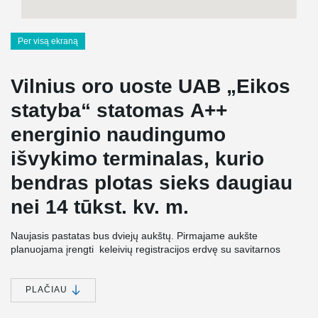
Per visą ekraną
Vilnius oro uoste UAB „Eikos
statyba“ statomas A++
energinio naudingumo
išvykimo terminalas, kurio
bendras plotas sieks daugiau
nei 14 tūkst. kv. m.
Naujasis pastatas bus dviejų aukštų. Pirmajame aukšte
planuojama įrengti keleivių registracijos erdvę su savitarnos
zona. Taip pat bus įrengtos bendros viešos erdvės, kavinės ir
kitos komercinės zonos bei oro bendrovių biurai.
PLAČIAU
Pastate bus įrengtos visos būtinos techninės erdvės – bagažo
patikros ir rūšiavimo, inžinerinių sistemų patalpos.Pastačius