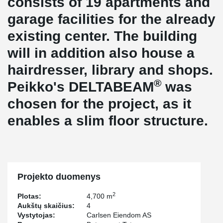
consists of 19 apartments and
garage facilities for the already
existing center. The building
will in addition also house a
hairdresser, library and shops.
®
Peikko's DELTABEAM
was
chosen for the project, as it
enables a slim floor structure.
Projekto duomenys
2
Plotas:
4,700 m
Aukštų skaičius:
4
Vystytojas:
Carlsen Eiendom AS