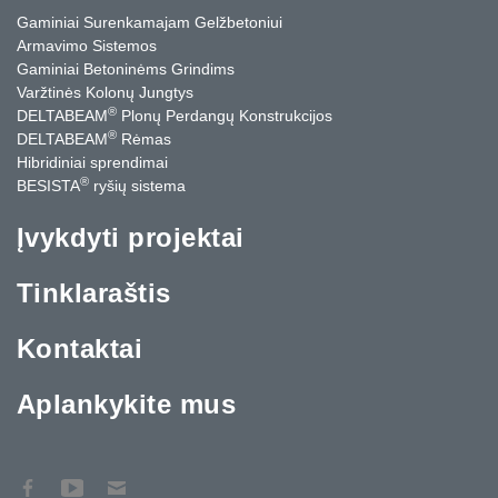
Gaminiai Surenkamajam Gelžbetoniui
Armavimo Sistemos
Gaminiai Betoninėms Grindims
Varžtinės Kolonų Jungtys
®
DELTABEAM
Plonų Perdangų Konstrukcijos
®
DELTABEAM
Rėmas
Hibridiniai sprendimai
®
BESISTA
ryšių sistema
Įvykdyti projektai
Tinklaraštis
Kontaktai
Aplankykite mus