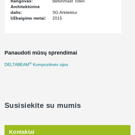
Rangovas:
Betonmast Toten
Architektūrinė
dalis:
SG Arkitektur
Užbaigimo metai:
2015
Panaudoti mūsų sprendimai
®
DELTABEAM
Kompozitinės sijos
Susisiekite su mumis
Kontaktai