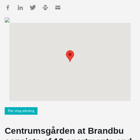
Per visą ekraną
Centrumsgården at Brandbu