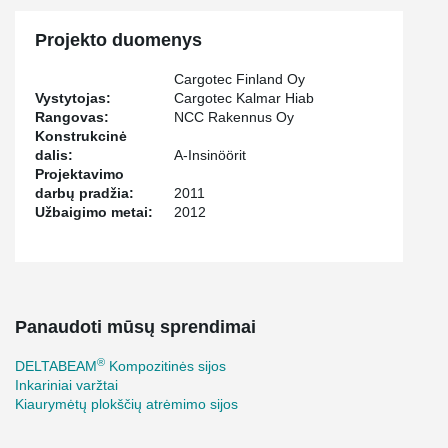
Projekto duomenys
Cargotec Finland Oy
Vystytojas:
Cargotec Kalmar Hiab
Rangovas:
NCC Rakennus Oy
Konstrukcinė
dalis:
A-Insinöörit
Projektavimo
darbų pradžia:
2011
Užbaigimo metai:
2012
Panaudoti mūsų sprendimai
®
DELTABEAM
Kompozitinės sijos
Inkariniai varžtai
Kiaurymėtų plokščių atrėmimo sijos