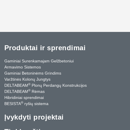
Produktai ir sprendimai
Gaminiai Surenkamajam Gelžbetoniui
Armavimo Sistemos
Gaminiai Betoninėms Grindims
Varžtinės Kolonų Jungtys
®
DELTABEAM
Plonų Perdangų Konstrukcijos
®
DELTABEAM
Rėmas
Hibridiniai sprendimai
®
BESISTA
ryšių sistema
Įvykdyti projektai