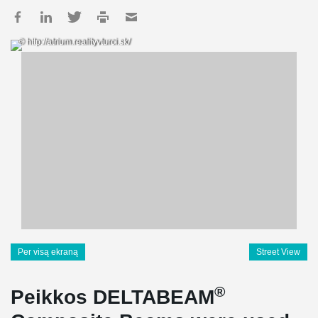
© http://atrium.realityvturci.sk/
Per visą ekraną
Street View
®
Peikkos DELTABEAM