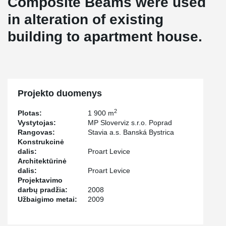
Composite Beams were used
in alteration of existing
building to apartment house.
Projekto duomenys
2
Plotas:
1 900 m
Vystytojas:
MP Sloverviz s.r.o. Poprad
Rangovas:
Stavia a.s. Banská Bystrica
Konstrukcinė
dalis:
Proart Levice
Architektūrinė
dalis:
Proart Levice
Projektavimo
darbų pradžia:
2008
Užbaigimo metai:
2009