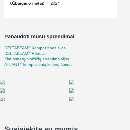
Užbaigimo metai:
2024
efficient installation, and a flexible structural solution adapted to
the project’s architectural and functional requirements.
Panaudoti mūsų sprendimai
®
DELTABEAM
Kompozitinės sijos
®
DELTABEAM
Rėmas
Kiaurymėtų plokščių atrėmimo sijos
®
ATLANT
kompozitinių kolonų šeima
Susisiekite su mumis