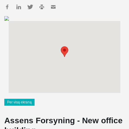
Per visą ekraną
Assens Forsyning - New office