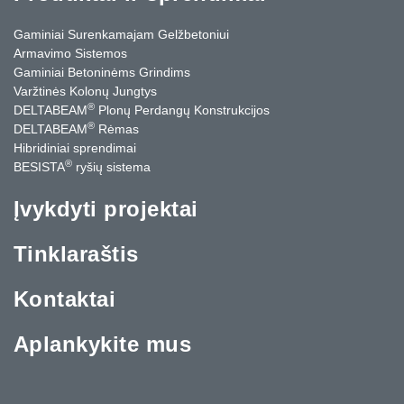
Gaminiai Surenkamajam Gelžbetoniui
Armavimo Sistemos
Gaminiai Betoninėms Grindims
Varžtinės Kolonų Jungtys
®
DELTABEAM
Plonų Perdangų Konstrukcijos
®
DELTABEAM
Rėmas
Hibridiniai sprendimai
®
BESISTA
ryšių sistema
Įvykdyti projektai
Tinklaraštis
Kontaktai
Aplankykite mus