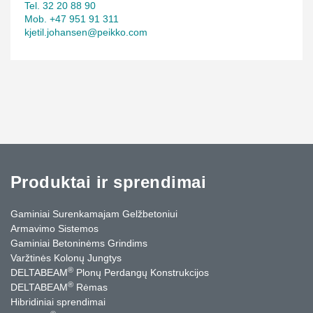
Tel. 32 20 88 90
Mob. +47 951 91 311
kjetil.johansen@peikko.com
Produktai ir sprendimai
Gaminiai Surenkamajam Gelžbetoniui
Armavimo Sistemos
Gaminiai Betoninėms Grindims
Varžtinės Kolonų Jungtys
®
DELTABEAM
Plonų Perdangų Konstrukcijos
®
DELTABEAM
Rėmas
Hibridiniai sprendimai