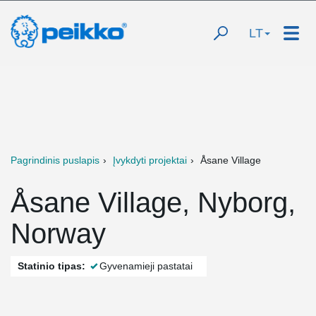
LT
Pagrindinis puslapis
Įvykdyti projektai
Åsane Village
Åsane Village, Nyborg,
Norway
Statinio tipas:
Gyvenamieji pastatai