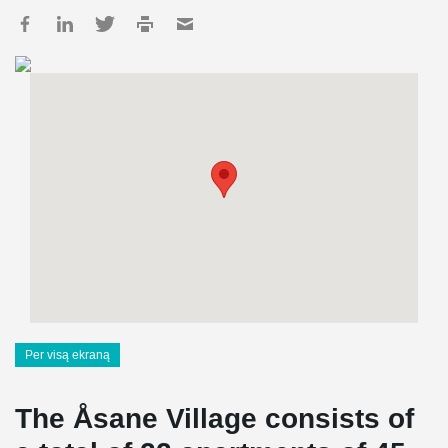
Per visą ekraną
The Åsane Village consists of