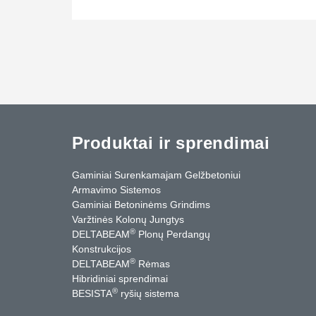
Produktai ir sprendimai
Gaminiai Surenkamajam Gelžbetoniui
Armavimo Sistemos
Gaminiai Betoninėms Grindims
Varžtinės Kolonų Jungtys
®
DELTABEAM
Plonų Perdangų
Konstrukcijos
®
DELTABEAM
Rėmas
Hibridiniai sprendimai
®
BESISTA
ryšių sistema
cebook
YouTube
Kontaktai