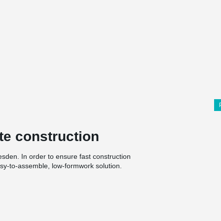
te construction
esden. In order to ensure fast construction
asy-to-assemble, low-formwork solution.
h the highest possible proportion of hollow
l. Here, spatial constructions using
hich is also a challenge for the construction