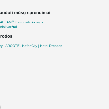
audoti mūsų sprendimai
®
TABEAM
Kompozitinės sijos
iniai varžtai
rodos
ry | ARCOTEL HafenCity | Hotel Dresden