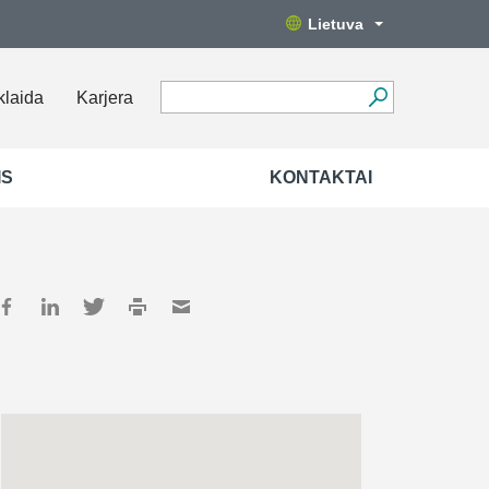
Lietuva
klaida
Karjera
IS
KONTAKTAI