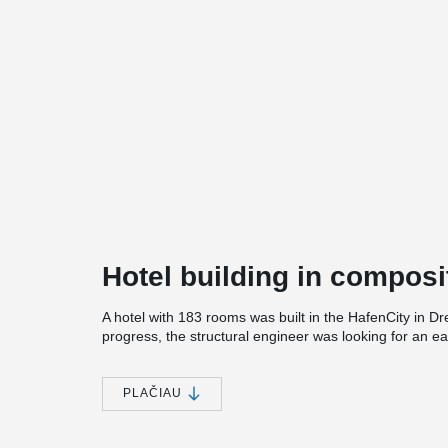
Hotel building in composi
A hotel with 183 rooms was built in the HafenCity in Dr
progress, the structural engineer was looking for an e
Therefore, DELTABEAM® was chosen in combination wit
prestressed concrete planks.
PLAČIAU
On the 3rd floor, DELTABEAM® are used in the roof leve
DELTABEAM® and steel structures had to be installed, w
company.