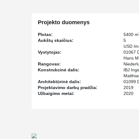
For the construction company Hans Müller from Glaucha
DELTABEAM® in a short time, following the CAPZ Glau
In the course of the construction of the main building
Projekto duomenys
building, where DELTABEAM® is also being installed, to
Plotas:
5400 m
Aukštų skaičius:
5
USD Imm
Vystytojas:
01067 
Hans Mü
Rangovas:
Niederl
Konstrukcinė dalis:
IBJ Ing
Matthia
Architektūrinė dalis:
01099 
Projektavimo darbų pradžia:
2019
Užbaigimo metai:
2020