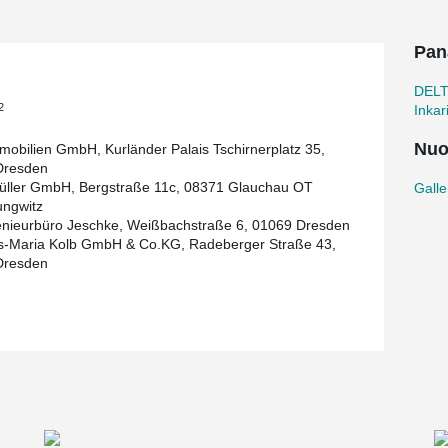
u, this is already the second project with
chau project.
Pan
, the planning and commissioning for the annex
ok place at a later date.
DEL
2
Inkar
Nuo
obilien GmbH, Kurländer Palais Tschirnerplatz 35,
Dresden
ller GmbH, Bergstraße 11c, 08371 Glauchau OT
Galle
ungwitz
enieurbüro Jeschke, Weißbachstraße 6, 01069 Dresden
s-Maria Kolb GmbH & Co.KG, Radeberger Straße 43,
Dresden