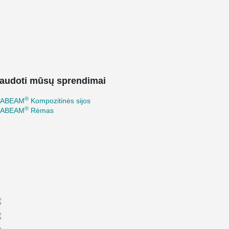
audoti mūsų sprendimai
®
TABEAM
Kompozitinės sijos
®
TABEAM
Rėmas