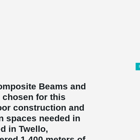
mposite Beams and
chosen for this
loor construction and
en spaces needed in
d in Twello,
ered 1 400 meters of