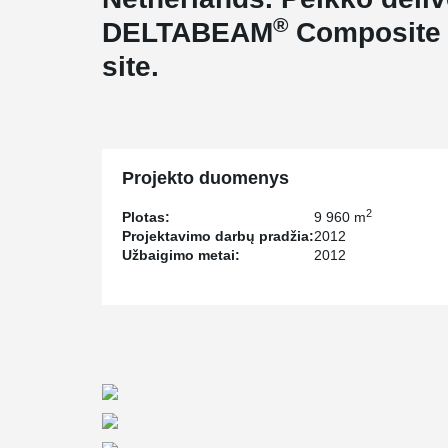
®
DELTABEAM
Composite 
site.
Projekto duomenys
2
Plotas:
9 960 m
Projektavimo darbų pradžia:
2012
Užbaigimo metai:
2012