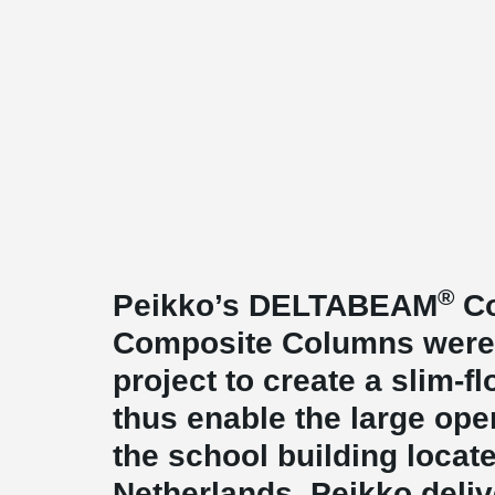
®
Peikko’s DELTABEAM
Co
Composite Columns were 
project to create a slim-f
thus enable the large op
the school building locate
Netherlands. Peikko deliv