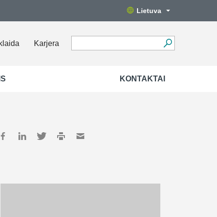
Lietuva
klaida
Karjera
IS
KONTAKTAI