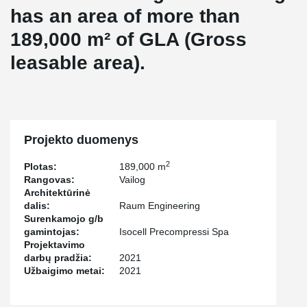
has an area of more than
189,000 m² of GLA (Gross
leasable area).
Projekto duomenys
2
Plotas:
189,000 m
Rangovas:
Vailog
Architektūrinė
dalis:
Raum Engineering
Surenkamojo g/b
gamintojas:
Isocell Precompressi Spa
Projektavimo
darbų pradžia:
2021
Užbaigimo metai:
2021