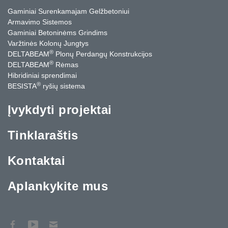
Gaminiai Surenkamajam Gelžbetoniui
Armavimo Sistemos
Gaminiai Betoninėms Grindims
Varžtinės Kolonų Jungtys
®
DELTABEAM
Plonų Perdangų Konstrukcijos
®
DELTABEAM
Rėmas
Hibridiniai sprendimai
®
BESISTA
ryšių sistema
Įvykdyti projektai
Tinklaraštis
Kontaktai
Aplankykite mus